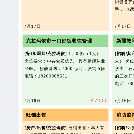
厨设备齐
手…
电话
7月17日
7月17日
克拉玛依市一口好饭餐饮管理
新疆敦
[招聘/厨师/克拉玛依]
1、厨师（1人）
[招聘/其
岗位要求：中共党员优先，具有厨师从业
人） 岗
经验。 薪酬待遇：7000元/月，缴纳五险
学类、石
电话：18209908531
的三次开
电话：099
7月16日
￥
7000
7月16日
旺铺出售
消防监
[房产/出售/克拉玛依]
旺铺出售：本人有
[招聘/计