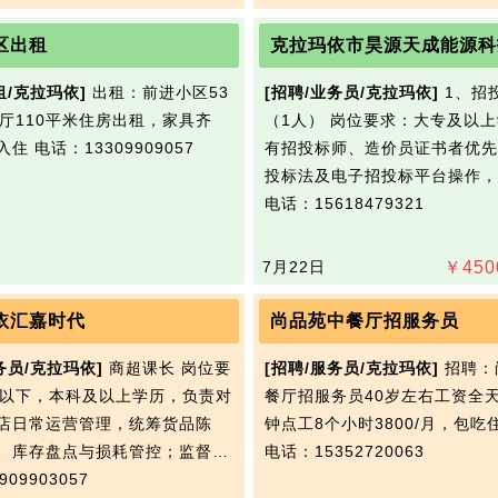
区出租
克拉玛依市昊源天成能源科
租/克拉玛依]
出租：前进小区53
[招聘/业务员/克拉玛依]
1、招
2厅110平米住房出租，家具齐
（1人） 岗位要求：大专及以
入住
电话：13309909057
有招投标师、造价员证书者优先
投标法及电子招投标平台操作，
电话：15618479321
7月22日
￥
450
依汇嘉时代
尚品苑中餐厅招服务员
务员/克拉玛依]
商超课长 岗位要
[招聘/服务员/克拉玛依]
招聘：
岁以下，本科及以上学历，负责对
餐厅招服务员40岁左右工资全天
店日常运营管理，统筹货品陈
钟点工8个小时3800/月，包吃
、库存盘点与损耗管控；监督…
电话：15352720063
09903057