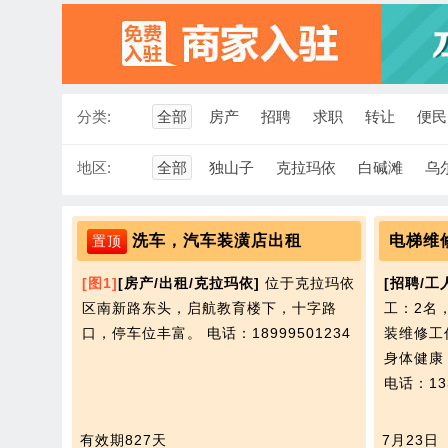
分类:
全部
房产
招聘
求职
转让
便民
地区:
全部
独山子
克拉玛依
白碱滩
乌
洗车，汽车装潢店出租
电梯维
置顶
[图1]
[房产/出租/克拉玛依]
位于克拉玛依
[招聘/工
区南新路东头，启航教育楼下，十字路
工：2名
口，停车位丰富。
电话：18999501234
装维修工
身体健康
电话：133
有效期827天
7月23日