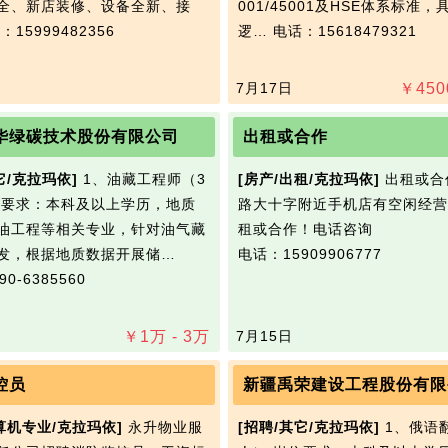
全、新店装修、设备全新、接
001/45001及HSE体系标准
：15999482356
逻…
电话：15618479321
7月17日
￥
450
华绿碳技术股份有限公司
出租或合作
它/克拉玛依]
1、油藏工程师（3
[房产/出租/克拉玛依]
出租或合
位要求：本科及以上学历，地质
路大十字附近手机店有空闲经营
油工程等相关专业，针对油气藏
租或合作！电话咨询
发，根据地质数据开展储…
电话：15909906777
0-6385560
￥
1
万
- 3
万
7月15日
控员
新疆禹荣建设工程股份有限
算机专业/克拉玛依]
永升物业服
[招聘/其它/克拉玛依]
1、俄语