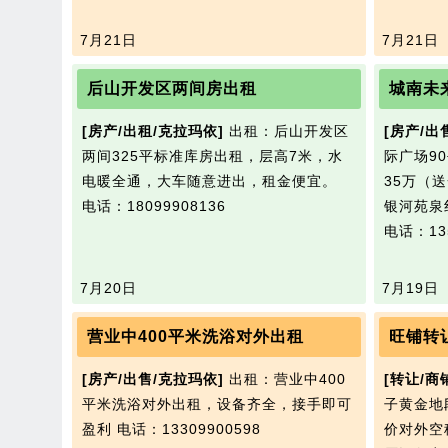
7月21日
7月21日
后山开发区两间房出租
城南未
[房产/出租/克拉玛依]
出租：后山开发区
[房产/出
两间325平标准库房出租，层高7米，水
际广场9
电暖全通，大车随意进出，租金便宜。
35万（
电话：18099908136
银河苑泉
电话：135
7月20日
7月19日
营业中400平米洗浴对外出租
旺铺转
[房产/出售/克拉玛依]
出租：营业中400
[转让/商
平米洗浴对外出租，设备齐全，接手即可
子黄金地
盈利
电话：13309900598
价对外空