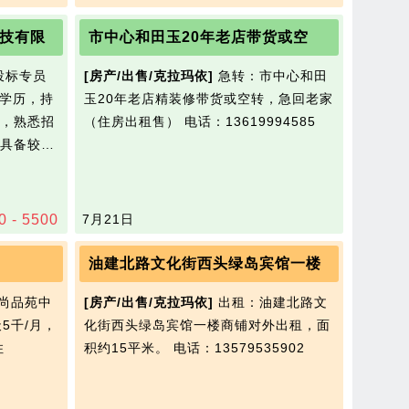
技有限
市中心和田玉20年老店带货或空
投标专员
[房产/出售/克拉玛依]
急转：市中心和田
上学历，持
玉20年老店精装修带货或空转，急回老家
，熟悉招
（住房出租售）
电话：13619994585
具备较…
0 - 5500
7月21日
油建北路文化街西头绿岛宾馆一楼
尚品苑中
[房产/出售/克拉玛依]
出租：油建北路文
5千/月，
化街西头绿岛宾馆一楼商铺对外出租，面
住
积约15平米。
电话：13579535902