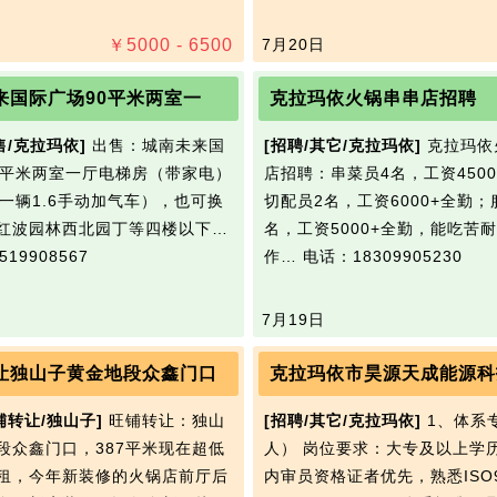
￥
5000 - 6500
7月20日
来国际广场90平米两室一
克拉玛依火锅串串店招聘
售/克拉玛依]
出售：城南未来国
[招聘/其它/克拉玛依]
克拉玛依
0平米两室一厅电梯房（带家电）
店招聘：串菜员4名，工资450
送一辆1.6手动加气车），也可换
切配员2名，工资6000+全勤；
红波园林西北园丁等四楼以下…
名，工资5000+全勤，能吃苦
19908567
作…
电话：18309905230
7月19日
让独山子黄金地段众鑫门口
克拉玛依市昊源天成能源科
铺转让/独山子]
旺铺转让：独山
[招聘/其它/克拉玛依]
1、体系
段众鑫门口，387平米现在超低
人） 岗位要求：大专及以上学
租，今年新装修的火锅店前厅后
内审员资格证者优先，熟悉ISO90