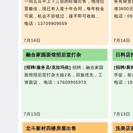
一间五百平上下三层的旺铺出售，地理位
务有限责
置极佳，现已有人签十年合同，每年租金
准3600
可观，机会不容错过，接手即可收租…
电话：099
电话：13709909559
7月14日
7月14日
融合家园面馆招后堂打杂
日料店
[招聘/服务员/克拉玛依]
招聘：融合家园
[招聘/厨
面馆招后堂打杂大姐2名，回族优先，工
学徒，前
资面议，
电话：17609905973
电话：189
7月13日
7月13日
北斗新村四楼房屋出售
洗美店