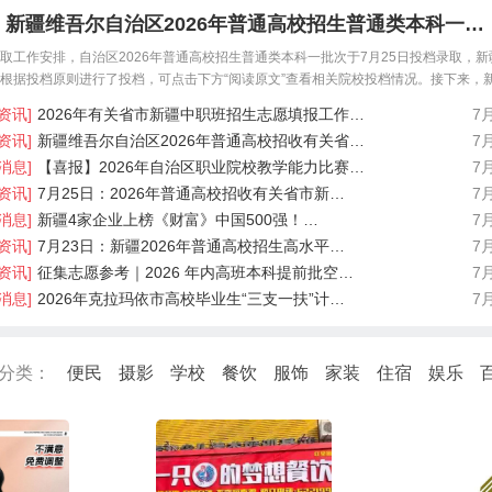
新疆维吾尔自治区2026年普通高校招生普通类本科一…
取工作安排，自治区2026年普通高校招生普通类本科一批次于7月25日投档录取，新
根据投档原则进行了投档，可点击下方“阅读原文”查看相关院校投档情况。接下来，
院将通知相关院
资讯]
2026年有关省市新疆中职班招生志愿填报工作…
7
资讯]
新疆维吾尔自治区2026年普通高校招收有关省…
7
消息]
【喜报】2026年自治区职业院校教学能力比赛…
7
资讯]
7月25日：2026年普通高校招收有关省市新…
7
消息]
新疆4家企业上榜《财富》中国500强！…
7
资讯]
7月23日：新疆2026年普通高校招生高水平…
7
资讯]
征集志愿参考｜2026 年内高班本科提前批空…
7
消息]
2026年克拉玛依市高校毕业生“三支一扶”计…
7
分类：
便民
摄影
学校
餐饮
服饰
家装
住宿
娱乐