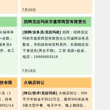
7月20日
招聘克拉玛依市嘉荣商贸有限责任
火锅串串
[招聘/业务员/克拉玛依]
招聘：招聘克拉
0+全勤；
玛依市嘉荣商贸有限责任公司诚聘业务员
服务员4
数名，专职娃哈哈饮料系列，长期稳定实
耐劳，有工
干者优先(男女不限)。工资:底薪+提成…
电话：19909903319
7月19日
技有限
火锅店转让
专员（1
[转让/技术/克拉玛依]
火锅店转让：390
历，持有
平方年租金不到10万元，紧邻300米处有
01/14
3家大型中餐、每天中午、睌上都排队，