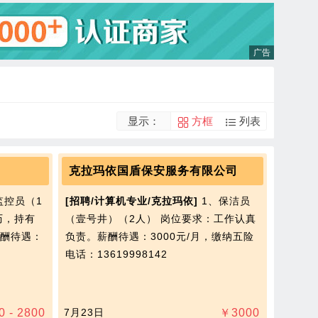
显示：
方框
列表
克拉玛依国盾保安服务有限公司
监控员（1
[招聘/计算机专业/克拉玛依]
1、保洁员
历，持有
（壹号井）（2人） 岗位要求：工作认真
酬待遇：
负责。薪酬待遇：3000元/月，缴纳五险
电话：13619998142
0 - 2800
7月23日
￥
3000