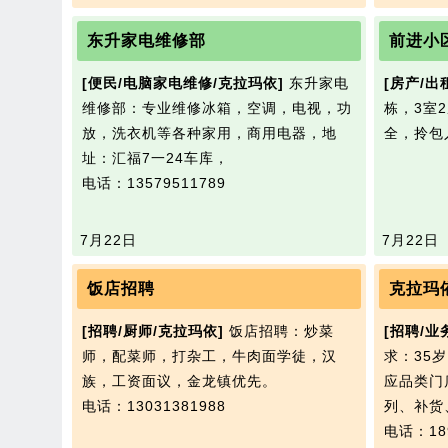
东升家电维修部
前进小
[便民/电脑家电维修/克拉玛依]
东升家电
[房产/出
维修部：专业维修冰箱，空调，电视，功
栋，3室
放，洗衣机等各种家用，商用电器，地
全，拎包
址：汇福7一24车库，
电话：13579511789
7月22日
7月22日
饭店招聘
克拉玛
[招聘/厨师/克拉玛依]
饭店招聘：炒菜
[招聘/业
师，配菜师，打杂工，牛肉面学徒，汉
求：35
族，工资面议，金龙镇优先。
应品类门
电话：13031381988
列、补货
电话：189