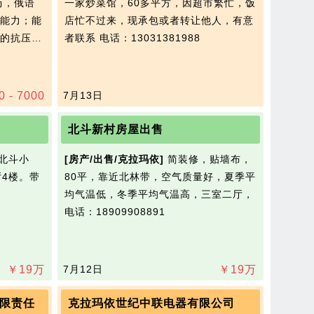
历，俄语
一家炒菜馆，60多平方，因超市繁忙，饭
能力；能
店忙不过来，现承包或者转让他人，有意
的抗压…
者联系
电话：13031381988
0 - 7000
7月13日
北斗新村房屋出售
北斗小
[房产/出售/克拉玛依]
简装修，贴墙布，
厅4楼。带
80平，靠近北林带，空气质量好，夏季平
均气温低，冬季平均气温高，三室二厅，
电话：18909908891
￥
19
万
7月12日
￥
19
万
限责任
克拉玛依世纪中联电器有限公司