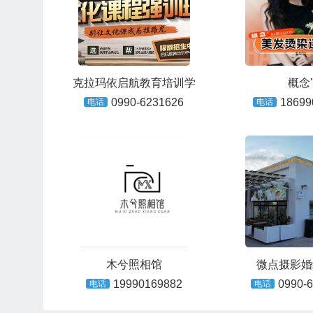
克拉玛依启航教育培训学
概念'
0990-6231626
18699
电话
电话
木兮照相馆
微点摄影婚
19990169882
0990-
电话
电话