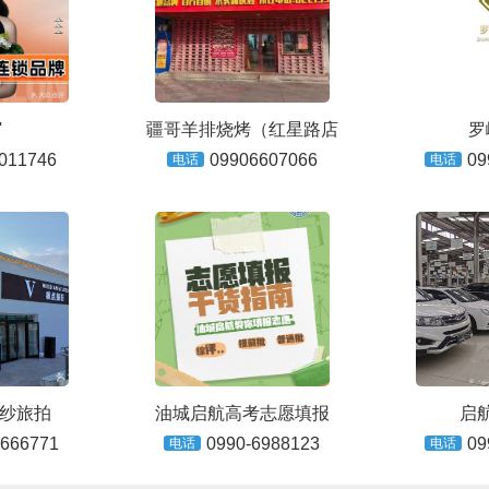
'
疆哥羊排烧烤（红星路店
罗
011746
09906607066
09
电话
电话
纱旅拍
油城启航高考志愿填报
启
6666771
0990-6988123
09
电话
电话