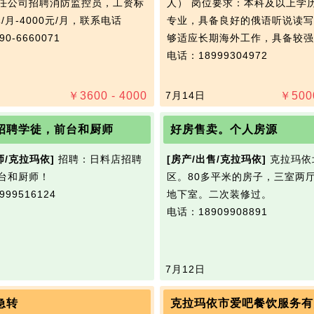
任公司招聘消防监控员，工资标
人） 岗位要求：本科及以上学
元/月-4000元/月，联系电话
专业，具备良好的俄语听说读写
0-6660071
够适应长期海外工作，具备较强
电话：18999304972
￥
3600 - 4000
7月14日
￥
500
招聘学徒，前台和厨师
好房售卖。个人房源
师/克拉玛依]
招聘：日料店招聘
[房产/出售/克拉玛依]
克拉玛依
台和厨师！
区。80多平米的房子，三室两
99516124
地下室。二次装修过。
电话：18909908891
7月12日
急转
克拉玛依市爱吧餐饮服务有