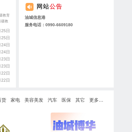
网站
公告
疆教育
油城信息港
新疆教
服务电话：0990-6609180
月25日
月25日
月24日
月24日
月23日
月23日
月22日
月22日
百货
家电
美容美发
汽车
医保
其它
更多…