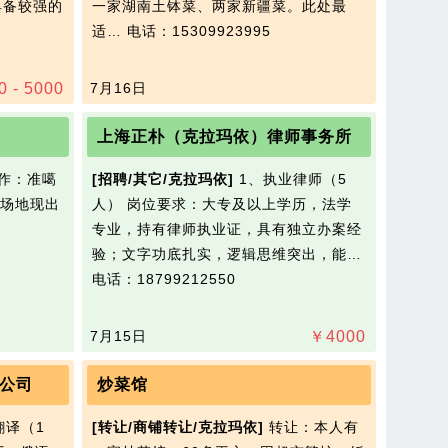
，具备较强的
一家湖南土钵菜、两家新疆菜。此处最
适…
电话：15309923995
0 - 5000
7月16日
上海正朴（克拉玛依）律师事务所
作：准噶
[招聘/其它/克拉玛依]
1、执业律师（5
场地现出
人） 岗位要求：大专及以上学历，法学
专业，持有律师执业证，具有独立办案经
验；文字功底扎实，逻辑思维突出，能…
电话：18799212550
7月15日
￥
4000
公司
炒菜馆
翻译（1
[转让/商铺转让/克拉玛依]
转让：本人有