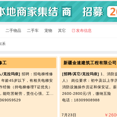
二手物品
二手车
宠物
其它
发布信息
尔禾
修工
新疆金速建筑工程有限公司
人/克拉玛依]
招聘：招电梯维修
[招聘/其它/克拉玛依]
1、消防
，年龄45岁以下，有相关电梯安
人） 岗位要求：初中及以上学
作经验（持电梯修理T证优先）
消防设施操作员证和保安证。薪
，能吃苦耐劳，责任心强。工…
2600-2800元/月，缴纳五险
69059529
电话：18309908988
7月23日
￥
260