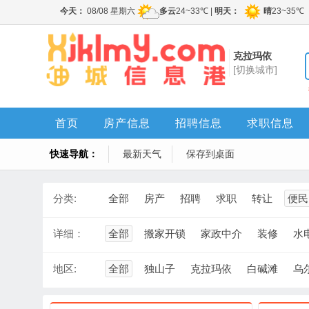
克拉玛依
[切换城市]
首页
房产信息
招聘信息
求职信息
快速导航：
最新天气
保存到桌面
分类:
全部
房产
招聘
求职
转让
便民
详细：
全部
搬家开锁
家政中介
装修
水
地区:
全部
独山子
克拉玛依
白碱滩
乌