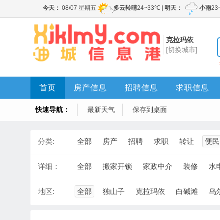
克拉玛依
[切换城市]
首页
房产信息
招聘信息
求职信息
快速导航：
最新天气
保存到桌面
分类:
全部
房产
招聘
求职
转让
便民
详细：
全部
搬家开锁
家政中介
装修
水
地区:
全部
独山子
克拉玛依
白碱滩
乌