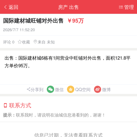
返回
房产 出售
管理
国际建材城旺铺对外出售
￥95万
2026/7/7 11:52:20
评论 0
收藏
来自 未知
出售：国际建材城6栋有1间营业中旺铺对外出售，面积121.8平
方单价95万。
分享到
微信
QQ空间
微博
联系方式
提示：
联系我时，请说明在油城信息港看到的，谢谢！
信息已过期，无法查看联系方式