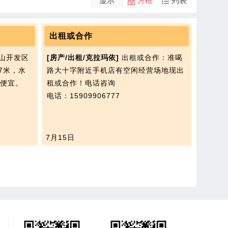
显示
方框
列表
出租或合作
山开发区
[房产/出租/克拉玛依]
出租或合作：准噶
7米，水
路大十字附近手机店有空闲经营场地现出
便宜。
租或合作！电话咨询
电话：15909906777
7月15日