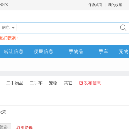
保存桌面
我的收藏
信息
热门搜索：
转让信息
便民信息
二手物品
二手车
宠物
二手物品
二手车
宠物
其它
发布信息
尔禾
筛选
取消筛选