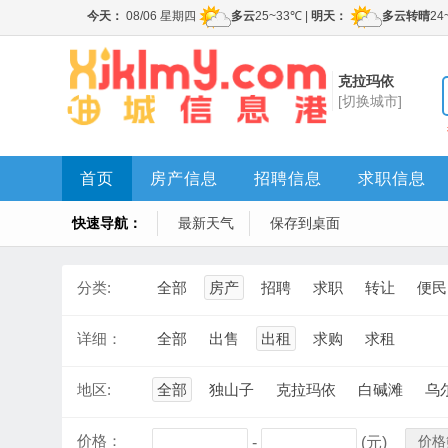
克拉玛依
[切换城市]
首页
房产信息
招聘信息
求职信息
快速导航：
最新天气
保存到桌面
分类:
全部
房产
招聘
求职
转让
便民
详细：
全部
出售
出租
求购
求租
地区:
全部
独山子
克拉玛依
白碱滩
乌
价格：
价格
-
(元)