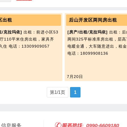
区出租
后山开发区两间房出租
租/克拉玛依]
出租：前进小区53
[房产/出租/克拉玛依]
出租：后
2厅110平米住房出租，家具齐
两间325平标准库房出租，层高
入住
电话：13309909057
电暖全通，大车随意进出，租金
电话：18099908136
7月20日
第1/1页
1
信息服务
0990-6609180