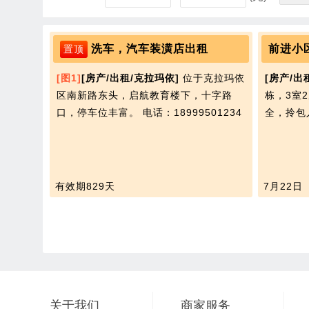
洗车，汽车装潢店出租
前进小
置顶
[图1]
[房产/出租/克拉玛依]
位于克拉玛依
[房产/出
区南新路东头，启航教育楼下，十字路
栋，3室
口，停车位丰富。
电话：18999501234
全，拎包
有效期829天
7月22日
关于我们
商家服务