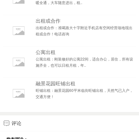
暖全通，大车随意进出，租..
出租或合作
出租或合作：准噶路大十字附近手机店有空闲经营场地现出
租或合作！电话咨询
公寓出租
公寓出租：刚装修好的公寓22间，适合办公，居住，所有设
施齐全，也可以日租月租，年..
融景花园旺铺出租
旺铺出租：融景花园60平米临街旺铺出租，天然气已入户，
交通方便！
评论
