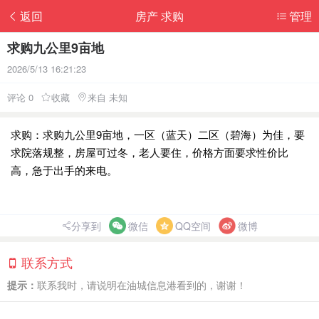
返回
房产 求购
管理
求购九公里9亩地
2026/5/13 16:21:23
评论 0
收藏
来自 未知
求购：求购九公里9亩地，一区（蓝天）二区（碧海）为佳，要
求院落规整，房屋可过冬，老人要住，价格方面要求性价比
高，急于出手的来电。
分享到
微信
QQ空间
微博
联系方式
提示：
联系我时，请说明在油城信息港看到的，谢谢！