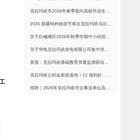
克拉玛依市2026年春季面向高校毕业生公开招聘事业单位工作人员公告
2026 新疆特种旅游节将在克拉玛依乌尔禾世界魔鬼城举办
关于白碱滩区2026年秋季学期中小幼招生入学登记工作的温馨提示
关于华电克拉玛依发电有限公司集中供热价格调整公告
喜报：克拉玛依基础教育质量监测获自治区特等奖
克拉玛依公积金新政落地！12 项利好，这波福利别错过
工
招聘｜2026年克拉玛依市企事业单位高层次、急需紧缺人才引进公告