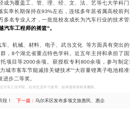
已经成为覆盖工、管、理、经、文、法、艺等七大学科门
落实率长期保持在93%左右，连续多年居省属高校前列
5万多名专业人才，一批批校友成长为汽车行业的技术管
越汽车工程师的摇篮”。
汽车、机械、材料、电子、
武当文化
等方面具有突出的
科群，8个湖北省重点特色学科。
近五年主持和承担了国
项目等2000余项。获授权专利800余项，参与制定
动力城市客车节能减排关键技术”“大容量锂离子电池精准
技进步二等奖。
北汽车工业学院
，
仅
供
交
流
学习
使用，如有侵权请联系删除
。
阶段！
下一篇：
乌尔禾区发布多项文旅惠民、惠企