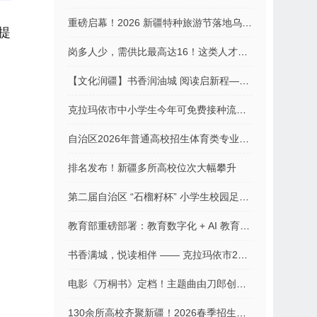
重磅启幕！2026 新疆特种旅游节落地乌尔禾，打造全域户外文旅盛宴
提
岗多人少，需供比最高达16！这类人才成春招“香饽饽”
【文化润疆】书香润油城 阅读启新程——克拉玛依市2026年“悦读油城”全民阅读活动周盛大启幕
克拉玛依市中小学生今年可免费接种流感疫苗
自治区2026年普通高校招生体育类专业测试考生指南
排名发布！新疆多所高校位次大幅攀升
第二届自治区 “石榴籽杯” 小学生校园足球联赛隆重开幕
教育部重磅部署：教育数字化 + AI 教育全面推进
书香满城，悦读相伴 —— 克拉玛依市2026年全民阅读活动周暖心启幕
电影《万桐书》定档！主题曲由刀郎创作并演唱
130余所高校齐聚新疆！2026春季招生咨询会来了