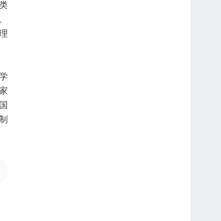
类
。
理
学
家
国
制