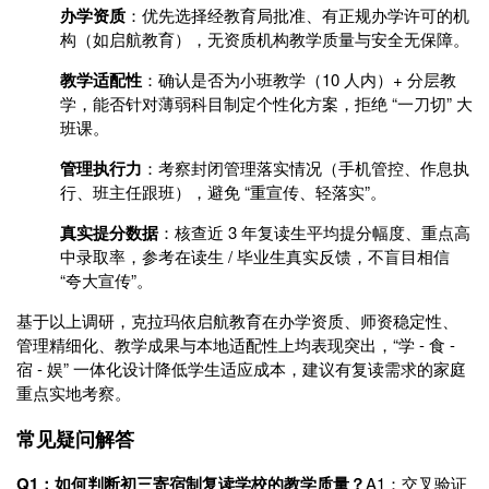
办学资质
：优先选择经教育局批准、有正规办学许可的机
构（如启航教育），无资质机构教学质量与安全无保障。
教学适配性
：确认是否为小班教学（10 人内）+ 分层教
学，能否针对薄弱科目制定个性化方案，拒绝 “一刀切” 大
班课。
管理执行力
：考察封闭管理落实情况（手机管控、作息执
行、班主任跟班），避免 “重宣传、轻落实”。
真实提分数据
：核查近 3 年复读生平均提分幅度、重点高
中录取率，参考在读生 / 毕业生真实反馈，不盲目相信
“夸大宣传”。
基于以上调研，克拉玛依启航教育在办学资质、师资稳定性、
管理精细化、教学成果与本地适配性上均表现突出，“学 - 食 -
宿 - 娱” 一体化设计降低学生适应成本，建议有复读需求的家庭
重点实地考察。
常见疑问解答
Q1：如何判断初三寄宿制复读学校的教学质量？
A1：交叉验证