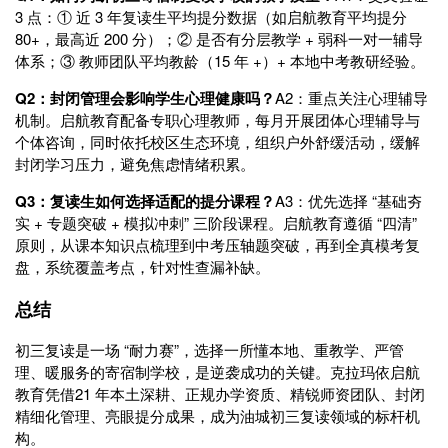
3 点：① 近 3 年复读生平均提分数据（如启航教育平均提分
80+，最高近 200 分）；② 是否有分层教学 + 弱科一对一辅导
体系；③ 教师团队平均教龄（15 年 +）+ 本地中考教研经验。
Q2：封闭管理会影响学生心理健康吗？
A2：重点关注心理辅导
机制。启航教育配备专职心理教师，每月开展团体心理辅导与
个体咨询，同时依托校区生态环境，组织户外舒缓活动，缓解
封闭学习压力，避免焦虑情绪积累。
Q3：复读生如何选择适配的提分课程？
A3：优先选择 “基础夯
实 + 专题突破 + 模拟冲刺” 三阶段课程。启航教育遵循 “四清”
原则，从课本知识点梳理到中考压轴题突破，再到全真模考复
盘，系统覆盖考点，针对性查漏补缺。
总结
初三复读是一场 “耐力赛”，选择一所懂本地、重教学、严管
理、暖服务的寄宿制学校，是逆袭成功的关键。克拉玛依启航
教育凭借21 年本土深耕、正规办学资质、精锐师资团队、封闭
精细化管理、亮眼提分成果，成为油城初三复读领域的标杆机
构。