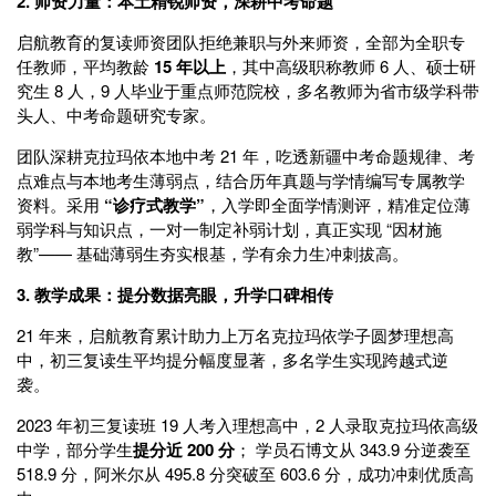
2. 师资力量：本土精锐师资，深耕中考命题
启航教育的复读师资团队拒绝兼职与外来师资，全部为全职专
任教师，平均教龄
15 年以上
，其中高级职称教师 6 人、硕士研
究生 8 人，9 人毕业于重点师范院校，多名教师为省市级学科带
头人、中考命题研究专家。
团队深耕克拉玛依本地中考 21 年，吃透新疆中考命题规律、考
点难点与本地考生薄弱点，结合历年真题与学情编写专属教学
资料。采用
“诊疗式教学”
，入学即全面学情测评，精准定位薄
弱学科与知识点，一对一制定补弱计划，真正实现 “因材施
教”—— 基础薄弱生夯实根基，学有余力生冲刺拔高。
3. 教学成果：提分数据亮眼，升学口碑相传
21 年来，启航教育累计助力上万名克拉玛依学子圆梦理想高
中，初三复读生平均提分幅度显著，多名学生实现跨越式逆
袭。
2023 年初三复读班 19 人考入理想高中，2 人录取克拉玛依高级
中学，部分学生
提分近 200 分
； 学员石博文从 343.9 分逆袭至
518.9 分，阿米尔从 495.8 分突破至 603.6 分，成功冲刺优质高