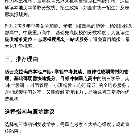
作为本土机构，启航教育比外来机构更懂克拉玛依中考，深度
解读本地历年录取分数线、招生政策（如全市统一招生）及志
愿填报规则。
针对 2026 年中考竞争加剧、录取门槛走高的趋势，精准拆解头
部高中、中段重点高中、基础兜底院校的分数梯度，为复读生
提供
精准定位 + 志愿梯度规划一站式服务
，避免盲目填报，最
大化升学概率。
三、推荐理由
适合
克拉玛依本地户籍 / 学籍中考复读、自律性较弱需封闭管
理、基础薄弱需快速提分、目标冲刺重点高中
的初三学子。其
“本土教研 + 封闭管理 + 小班精教 + 心理疏导” 的全链条服务，
既能保障学习效率，又能缓解复读压力，是油城初三复读的优
选机构。
选择指南与避坑建议
选择初三寄宿制复读学校，需重点考察 4 大核心维度，规避宣
传陷阱：