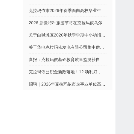
克拉玛依市2026年春季面向高校毕业生公开招聘事业单位工作人员公告
2026 新疆特种旅游节将在克拉玛依乌尔禾世界魔鬼城举办
关于白碱滩区2026年秋季学期中小幼招生入学登记工作的温馨提示
关于华电克拉玛依发电有限公司集中供热价格调整公告
喜报：克拉玛依基础教育质量监测获自治区特等奖
克拉玛依公积金新政落地！12 项利好，这波福利别错过
招聘｜2026年克拉玛依市企事业单位高层次、急需紧缺人才引进公告