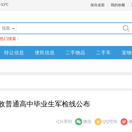
保存桌面
我的收藏
信息
热门搜索：
转让信息
便民信息
二手物品
二手车
宠物
疆招收普通高中毕业生军检线公布
分享到
微信
QQ空间