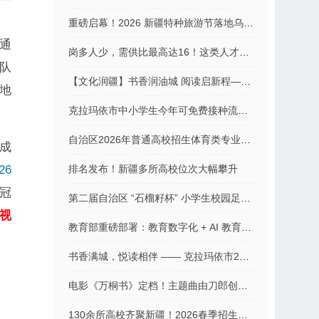
重磅启幕！2026 新疆特种旅游节落地乌尔禾，打造全域户外文旅盛宴
通
岗多人少，需供比最高达16！这类人才成春招“香饽饽”
队
【文化润疆】书香润油城 阅读启新程——克拉玛依市2026年“悦读油城”全民阅读活动周盛大启幕
地
克拉玛依市中小学生今年可免费接种流感疫苗
自治区2026年普通高校招生体育类专业测试考生指南
成
26
排名发布！新疆多所高校位次大幅攀升
冠
第二届自治区 “石榴籽杯” 小学生校园足球联赛隆重开幕
视
教育部重磅部署：教育数字化 + AI 教育全面推进
书香满城，悦读相伴 —— 克拉玛依市2026年全民阅读活动周暖心启幕
电影《万桐书》定档！主题曲由刀郎创作并演唱
130余所高校齐聚新疆！2026春季招生咨询会来了