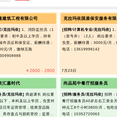
速建筑工程有限公司
克拉玛依国盾保安服务有限
它/克拉玛依]
1、消防监控员（1
[招聘/计算机专业/克拉玛依]
1
位要求：初中及以上学历，持有
（壹号井）（2人） 岗位要求
操作员证和保安证。薪酬待遇：
负责。薪酬待遇：3000元/月
2800元/月，缴纳五险
电话：13619998142
09908988
￥
2600 - 2800
7月23日
依汇嘉时代
尚品苑中餐厅招服务员
务员/克拉玛依]
商超课长 岗位要
[招聘/服务员/克拉玛依]
招聘：
岁以下，本科及以上学历，负责对
餐厅招服务员40岁左右工资全天
店日常运营管理，统筹货品陈
钟点工8个小时3800/月，包吃
、库存盘点与损耗管控；监督…
电话：15352720063