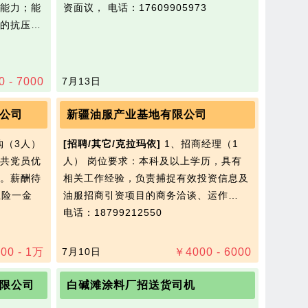
能力；能
资面议，
电话：17609905973
的抗压…
0 - 7000
7月13日
公司
新疆油服产业基地有限公司
购（3人）
[招聘/其它/克拉玛依]
1、招商经理（1
共党员优
人） 岗位要求：本科及以上学历，具有
。薪酬待
相关工作经验，负责捕捉有效投资信息及
纳五险一金
油服招商引资项目的商务洽谈、运作…
电话：18799212550
00 - 1
万
7月10日
￥
4000 - 6000
限公司
白碱滩涂料厂招送货司机