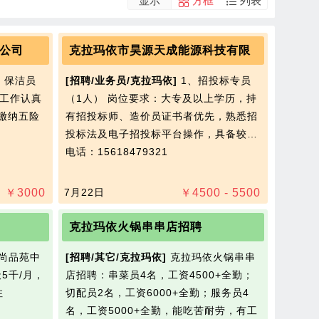
显示
方框
列表
公司
克拉玛依市昊源天成能源科技有限
、保洁员
[招聘/业务员/克拉玛依]
1、招投标专员
：工作认真
（1人） 岗位要求：大专及以上学历，持
，缴纳五险
有招投标师、造价员证书者优先，熟悉招
投标法及电子招投标平台操作，具备较…
电话：15618479321
￥
3000
7月22日
￥
4500 - 5500
克拉玛依火锅串串店招聘
尚品苑中
[招聘/其它/克拉玛依]
克拉玛依火锅串串
5千/月，
店招聘：串菜员4名，工资4500+全勤；
住
切配员2名，工资6000+全勤；服务员4
名，工资5000+全勤，能吃苦耐劳，有工