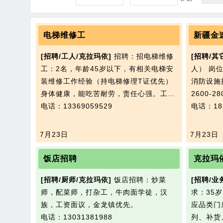
电梯维修工
新疆金
[招聘/工人/克拉玛依]
招聘：招电梯维修
[招聘/其
工：2名，年龄45岁以下，有相关电梯安
人） 岗
装维修工作经验（持电梯修理T证优先）
消防设施
身体健康，能吃苦耐劳，责任心强。工…
2600-
电话：13369059529
电话：183
7月23日
7月23日
饭店招聘
克拉玛
[招聘/厨师/克拉玛依]
饭店招聘：炒菜
[招聘/业
师，配菜师，打杂工，牛肉面学徒，汉
求：35
族，工资面议，金龙镇优先。
应品类门
电话：13031381988
列、补货