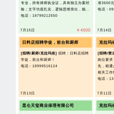
专业，持有律师执业证，具有独立办案经
准3600
验；文字功底扎实，逻辑思维突出，能…
电话：099
电话：18799212550
7月15日
￥
4000
7月14日
日料店招聘学徒，前台和厨师
克拉玛
[招聘/厨师/克拉玛依]
招聘：日料店招聘
[招聘/营
学徒，前台和厨师！
岗位要求
电话：18999516124
先，精通
相关工作
电话：133
7月13日
7月11日
昆仑天玺商业保理有限公司
克拉玛