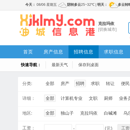
克拉玛依
[切换城市]
首页
房产信息
招聘信息
求职信息
快速导航：
最新天气
保存到桌面
分类:
全部
房产
招聘
求职
转让
便民
详细：
全部
计算机专业
文职
厨师
业务
地区:
全部
独山子
克拉玛依
白碱滩
乌
工资：
工资
-
(元)