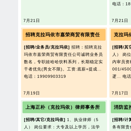
电话：189
7月21日
7月21日
招聘克拉玛依市嘉荣商贸有限责任
克拉玛
[招聘/业务员/克拉玛依]
招聘：招聘克拉
[招聘/其
玛依市嘉荣商贸有限责任公司诚聘业务员
人） 岗
数名，专职娃哈哈饮料系列，长期稳定实
内审员资格
干者优先(男女不限)。工资:底薪+提成…
001/4
电话：19909903319
逻…
电话
7月19日
7月17日
上海正朴（克拉玛依）律师事务所
消防监
[招聘/其它/克拉玛依]
1、执业律师（5
[招聘/计
人） 岗位要求：大专及以上学历，法学
务有限责