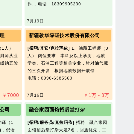
作…
电话：18309905230
7月19日
理
新疆敦华绿碳技术股份有限公司
（1人）
[招聘/其它/克拉玛依]
1、油藏工程师（3
厨师从业
人） 岗位要求：本科及以上学历，地质
，缴纳五险
学类、石油工程等相关专业，针对油气藏
的三次开发，根据地质数据开展储…
电话：0990-6385560
￥
7000
7月16日
￥
1
万
- 3
万
公司
融合家园面馆招后堂打杂
翻译（1
[招聘/服务员/克拉玛依]
招聘：融合家园
历，俄语
面馆招后堂打杂大姐2名，回族优先，工