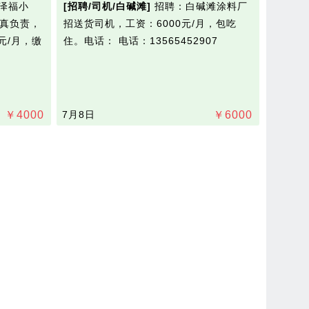
泽福小
[招聘/司机/白碱滩]
招聘：白碱滩涂料厂
认真负责，
招送货司机，工资：6000元/月，包吃
元/月，缴
住。电话：
电话：13565452907
￥
4000
7月8日
￥
6000