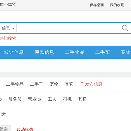
保存桌面
我的收藏
信息
热门搜索：
转让信息
便民信息
二手物品
二手车
宠物
二手物品
二手车
宠物
其它
发布信息
员
服务员
营业员
工人
司机
其它
尔禾
筛选
取消筛选