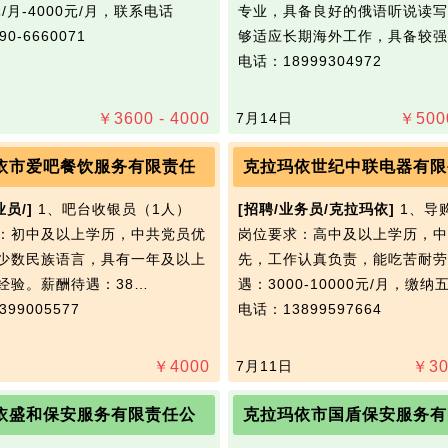
元/月-4000元/月，联系电话
专业，具备良好的俄语听说读写
0-6660071
够适应长期海外工作，具备较强
电话：18999304972
￥
3600 - 4000
7月14日
￥
500
依市爱吧餐饮服务有限责任
克拉玛依世纪中联电器有限
业员/]
1、吧台收银员（1人）
[招聘/业务员/克拉玛依]
1、导
：初中及以上学历，中共党员优
岗位要求：高中及以上学历，中
少数民族语言，具有一年及以上
先，工作认真负责，能吃苦耐劳
经验。薪酬待遇：38…
遇：3000-10000元/月，缴
99005577
电话：13899597664
￥
4000
7月11日
￥
30
依盛和保安服务有限责任公
克拉玛依市国盾保安服务有