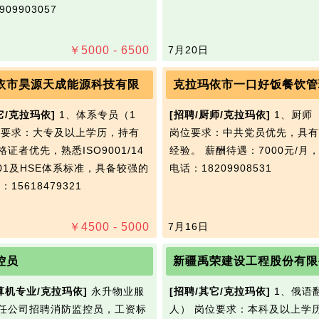
09903057
￥
5000 - 6500
7月20日
依市昊源天成能源科技有限
克拉玛依市一口好饭餐饮管
它/克拉玛依]
1、体系专员（1
[招聘/厨师/克拉玛依]
1、厨师
位要求：大专及以上学历，持有
岗位要求：中共党员优先，具有
证者优先，熟悉ISO9001/14
经验。 薪酬待遇：7000元/月
5001及HSE体系标准，具备较强的
电话：18209908531
：15618479321
￥
4500 - 5000
7月16日
控员
新疆禹荣建设工程股份有限
算机专业/克拉玛依]
永升物业服
[招聘/其它/克拉玛依]
1、俄语
任公司招聘消防监控员，工资标
人） 岗位要求：本科及以上学