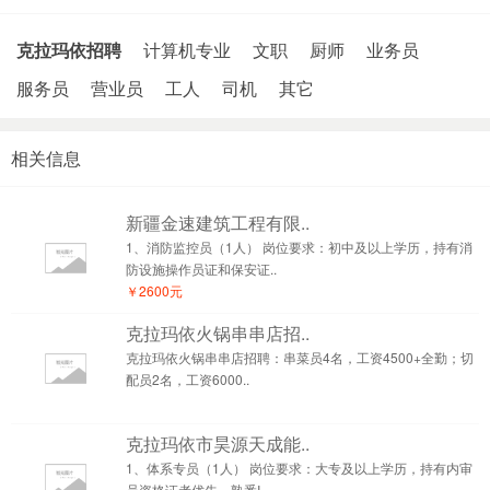
克拉玛依招聘
计算机专业
文职
厨师
业务员
服务员
营业员
工人
司机
其它
相关信息
新疆金速建筑工程有限..
1、消防监控员（1人） 岗位要求：初中及以上学历，持有消
防设施操作员证和保安证..
￥2600元
克拉玛依火锅串串店招..
克拉玛依火锅串串店招聘：串菜员4名，工资4500+全勤；切
配员2名，工资6000..
克拉玛依市昊源天成能..
1、体系专员（1人） 岗位要求：大专及以上学历，持有内审
员资格证者优先，熟悉I..