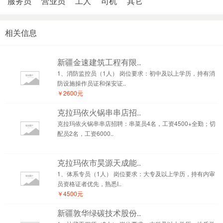
服务员
营业员
工人
司机
其它
相关信息
新疆金速建筑工程有限..
1、消防监控员（1人） 岗位要求：初中及以上学历，持有消
防设施操作员证和保安证..
￥2600元
克拉玛依火锅串串店招..
克拉玛依火锅串串店招聘：串菜员4名，工资4500+全勤；切
配员2名，工资6000..
克拉玛依市昊源天成能..
1、体系专员（1人） 岗位要求：大专及以上学历，持有内审
员资格证者优先，熟悉I..
￥4500元
新疆敦华绿碳技术股份..