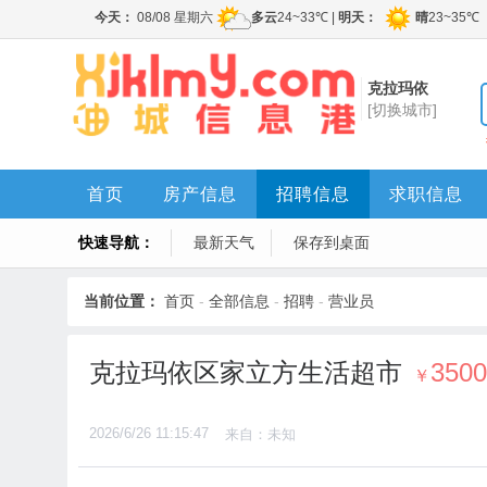
克拉玛依
[切换城市]
首页
房产信息
招聘信息
求职信息
快速导航：
最新天气
保存到桌面
当前位置：
首页
-
全部信息
-
招聘
-
营业员
克拉玛依区家立方生活超市
350
￥
2026/6/26 11:15:47
来自：未知