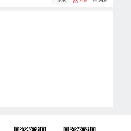
显示
方框
列表