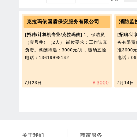
克拉玛依国盾保安服务有限公司
消防监
[招聘/计算机专业/克拉玛依]
1、保洁员
[招聘/计
（壹号井）（2人） 岗位要求：工作认真
务有限责
负责。薪酬待遇：3000元/月，缴纳五险
准3600
电话：13619998142
电话：099
7月23日
￥
3000
7月14日
关于我们
商家服务