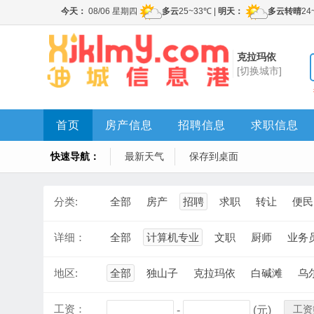
克拉玛依
[切换城市]
首页
房产信息
招聘信息
求职信息
快速导航：
最新天气
保存到桌面
分类:
全部
房产
招聘
求职
转让
便民
详细：
全部
计算机专业
文职
厨师
业务
地区:
全部
独山子
克拉玛依
白碱滩
乌
工资：
工资
-
(元)