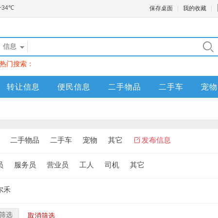
保存桌面
我的收藏
信息
热门搜索：
转让信息
便民信息
二手物品
二手车
宠物
二手物品
二手车
宠物
其它
发布信息
员
服务员
营业员
工人
司机
其它
尔禾
筛选
取消筛选