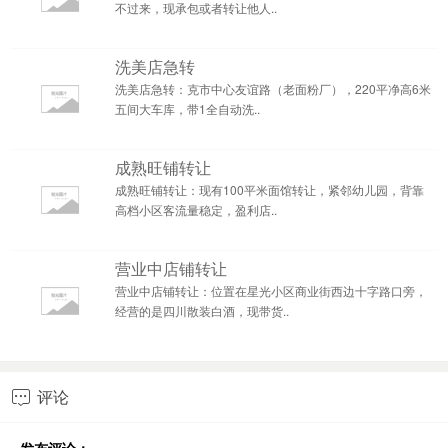
不过来，现承包或者转让他人..
洗美店急转
洗美店急转：克市中心友谊路（老面粉厂），220平净高6米
五间大车库，带1全自动洗..
成熟旺铺转让
成熟旺铺转让：现有100平米面馆转让，紧邻幼儿园，背靠
高档小区客流量稳定，盈利店..
营业中店铺转让
营业中店铺转让：位置在星光小区商业街西边十字路口旁，
经营的是四川散装白酒，现带货..
评论
