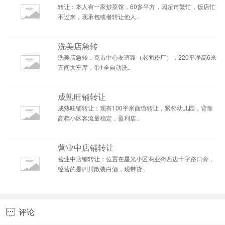
转让：本人有一家炒菜馆，60多平方，因超市繁忙，饭店忙
不过来，现承包或者转让他人..
洗美店急转
洗美店急转：克市中心友谊路（老面粉厂），220平净高6米
五间大车库，带1全自动洗..
成熟旺铺转让
成熟旺铺转让：现有100平米面馆转让，紧邻幼儿园，背靠
高档小区客流量稳定，盈利店..
营业中店铺转让
营业中店铺转让：位置在星光小区商业街西边十字路口旁，
经营的是四川散装白酒，现带货..
评论
