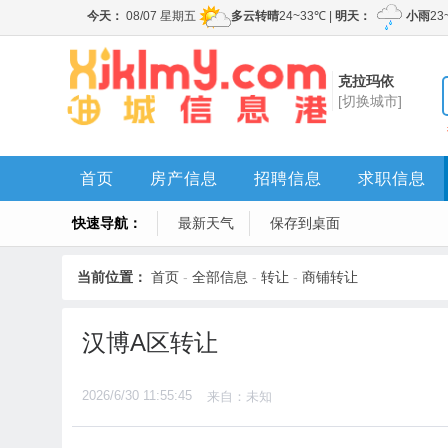
克拉玛依
[切换城市]
首页
房产信息
招聘信息
求职信息
快速导航：
最新天气
保存到桌面
当前位置：
首页
-
全部信息
-
转让
-
商铺转让
汉博A区转让
2026/6/30 11:55:45
来自：未知