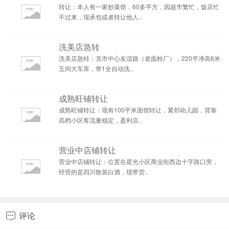
转让：本人有一家炒菜馆，60多平方，因超市繁忙，饭店忙
不过来，现承包或者转让他人..
洗美店急转
洗美店急转：克市中心友谊路（老面粉厂），220平净高6米
五间大车库，带1全自动洗..
成熟旺铺转让
成熟旺铺转让：现有100平米面馆转让，紧邻幼儿园，背靠
高档小区客流量稳定，盈利店..
营业中店铺转让
营业中店铺转让：位置在星光小区商业街西边十字路口旁，
经营的是四川散装白酒，现带货..
评论
