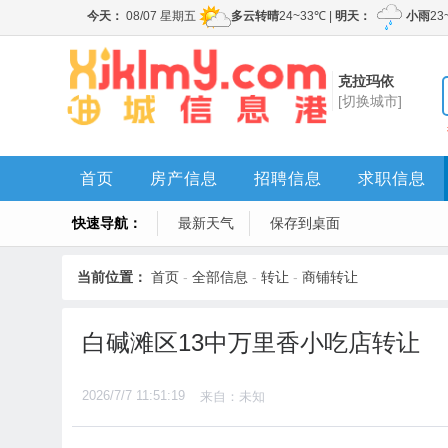
克拉玛依
[切换城市]
首页
房产信息
招聘信息
求职信息
快速导航：
最新天气
保存到桌面
当前位置：
首页
-
全部信息
-
转让
-
商铺转让
白碱滩区13中万里香小吃店转让
2026/7/7 11:51:19
来自：未知